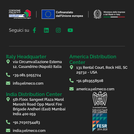
Seguici su
Italy Headquarter
America Distribution
Center
via Circumvallazione Esterna
12, Casandrino (Napoli) Italia
131 Rental Court, Rock Hill, SC
29732 - USA
+39.081.5055724
+91.9819558508
info@elmeco.com
america@elmeco.com
India Distribution Center
5th Floor, Sangeet Plaza Marol
Maroshi Road Opp Marol Fire
Brigade Andheri (East) Mumbai
India 400 059
+91.7030754483
india@elmeco.com