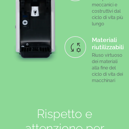
meccanici e
costruttivi dal
ciclo di vita più
lungo
Materiali
riutilizzabili
Riuso virtuoso
dei materiali
alla fine del
ciclo di vita dei
macchinari
Rispetto e
attenzione per