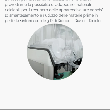
Prossimamente saranno introdotte scocche di
materiale riciclato e riciclabile: in ABS, riciclato al 50%,
ovvero per metà ricavato dal riciclo di vecchi pannelli
Elmeco, poi nuovamente riciclabili. Per il futuro,
prevediamo la possibilità di adoperare materiali
riciclabili per il recupero delle apparecchiature nonché
lo smantellamento e riutilizzo delle materie prime in
perfetta sintonia con le 3 R di Riduco – Riuso – Riciclo.