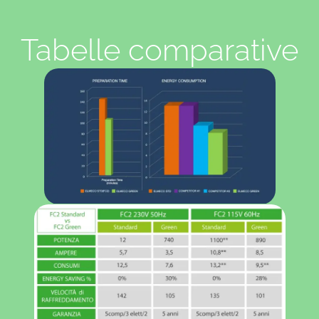
occorre meno gas per la
refrigerazione; a parità di
prestazioni, 320 gr di freon
corrispondono a 140 di
propano.
Smaltimento green: minor
impatto per lo smaltimento
Tabelle comparative
a a fine vita.
Veloce ammortizzamenti
dell’investimento iniziale:
Il
propano è un gas più
economico del freon e
richiede minor numero di
ricariche.