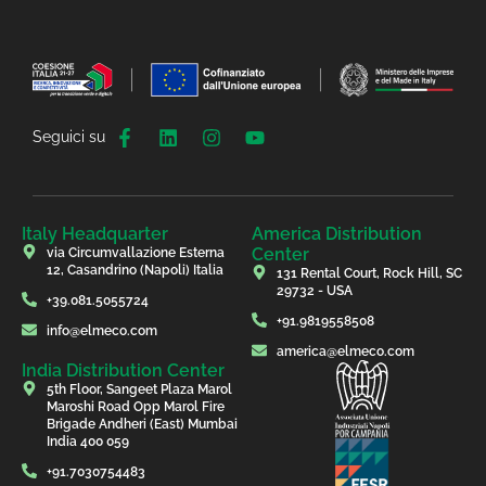
Seguici su
Italy Headquarter
America Distribution
Center
via Circumvallazione Esterna
12, Casandrino (Napoli) Italia
131 Rental Court, Rock Hill, SC
29732 - USA
+39.081.5055724
+91.9819558508
info@elmeco.com
america@elmeco.com
India Distribution Center
5th Floor, Sangeet Plaza Marol