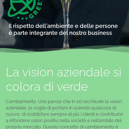
Il rispetto dell'ambiente e delle persone
è parte integrante del nostro business
La vision aziendale si
colora di verde
Cambiamento. Una parola che in sé racchiude la vision
aziendale, la voglia di portare in azienda qualcosa di
nuovo, di soddisfare sempre di più i clienti e contribuire
a infondere valori positivi nella società e nell’ambito del
proprio mercato. Questo concetto di cambiamento è