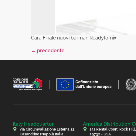
Gara Finale nuovi barman Readytomix
←
precedente
Italy Headquarter
America Distribution C
via Circumvallazione Esterna 12,
131 Rental Court, Rock Hill
Casandrino (Napoli) Italia
29732 - USA