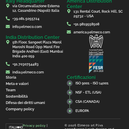
Italy Headquarter
America Distribution
Center
via Circumvallazione Esterna
12, Casandrino (Napoli) Italia
131 Rental Court, Rock Hill, SC
29732 - USA
+39.081.5055724
+91.9819558508
info@elmeco.com
america@elmeco.com
India Distribution Center
5th Floor, Sangeet Plaza Marol
Maroshi Road Opp Marol Fire
Brigade Andheri (East) Mumbai
India 400 059
+91.7030754483
india@elmeco.com
Certificazioni
Storia
ISO 9001 - ISO 14001
Meta e valori
Team
NSF - ETL (USA)
Sostenibilità
CSA (CANADA)
Difesa dei diritti umani
Company policy
EUROPA
© 2026 Elmeco srl P.iva
Privacy policy
|
ITALIANO