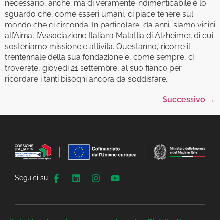
necessario, anche; ma di veramente indimenticabile è lo
sguardo che, come esseri umani, ci piace tenere sul
mondo che ci circonda. In particolare, da anni, siamo vicini
all’Aima, l’Associazione Italiana Malattia di Alzheimer, di cui
sosteniamo missione e attività. Quest’anno, ricorre il
trentennale della sua fondazione e, come sempre, ci
troverete, giovedì 21 settembre, al suo fianco per
ricordare i tanti bisogni ancora da soddisfare. .
Successivo
→
Seguici su