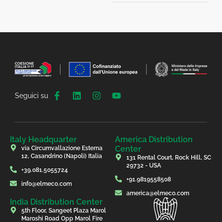
Seguici su
Italy Headquarter
America Distribution
Center
via Circumvallazione Esterna
12, Casandrino (Napoli) Italia
131 Rental Court, Rock Hill, SC
29732 - USA
+39.081.5055724
+91.9819558508
info@elmeco.com
america@elmeco.com
India Distribution Center
5th Floor, Sangeet Plaza Marol
Maroshi Road Opp Marol Fire