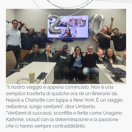
“Il nostro viaggio è appena cominciato. Non è una
semplice trasferta di qualche ora né un itinerario da
Napoli a Charlotte con tappa a New York. È un viaggio
nell’anima, lungo vent’anni”, dice Umberto.
“Vent’anni di successi, sconfitte e ferite come Uragano
Kathrine, vissuti con la determinazione e la passione
che ci hanno sempre contraddistinto.