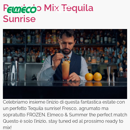
Ready to Mix Tequila
Sunrise
Celebriamo insieme l’inizio di questa fantastica estate con
un perfetto Tequila sunrise! Fresco, agrumato ma
sopratutto FROZEN. Elmeco & Summer the perfect match
Questo è solo l’inizio, stay tuned ed al prossimo ready to
mix!