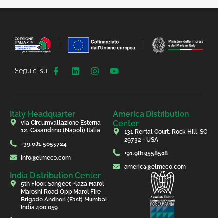
Seguici su
Italy Headquarter
America Distribution
Center
via Circumvallazione Esterna
12, Casandrino (Napoli) Italia
131 Rental Court, Rock Hill, SC
29732 - USA
+39.081.5055724
+91.9819558508
info@elmeco.com
america@elmeco.com
India Distribution Center
5th Floor, Sangeet Plaza Marol
Maroshi Road Opp Marol Fire
Brigade Andheri (East) Mumbai
India 400 059