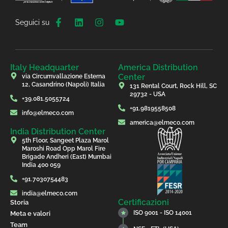
Seguici su
Italy Headquarter
America Distribution
Center
via Circumvallazione Esterna
12, Casandrino (Napoli) Italia
131 Rental Court, Rock Hill, SC
29732 - USA
+39.081.5055724
+91.9819558508
info@elmeco.com
america@elmeco.com
India Distribution Center
5th Floor, Sangeet Plaza Marol
Maroshi Road Opp Marol Fire
Brigade Andheri (East) Mumbai
India 400 059
+91.7030754483
india@elmeco.com
Certificazioni
Storia
ISO 9001 - ISO 14001
Meta e valori
Team