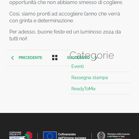
opportunità che non abbiamo smesso di cogliere.
Così, siamo pronti ad accogliere l’anno che verrà
con grinta e determinazione.
Per adesso, buone feste ed un luminoso 2024 da
tutti noi!
Categorie
PRECEDENTE
SUCCESSIVO
Eventi
Rassegna stampa
ReadyToMix