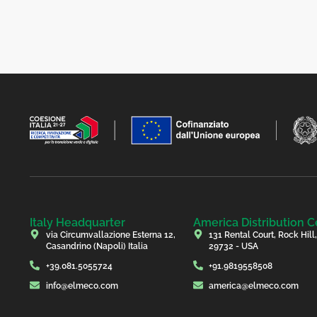
Italy Headquarter
America Distribution C
via Circumvallazione Esterna 12,
131 Rental Court, Rock Hill
Casandrino (Napoli) Italia
29732 - USA
+39.081.5055724
+91.9819558508
info@elmeco.com
america@elmeco.com