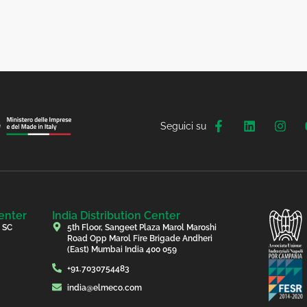
Seguici su
enter
India Distribution Center
, SC
5th Floor, Sangeet Plaza Marol Maroshi
Road Opp Marol Fire Brigade Andheri
(East) Mumbai India 400 059
+91.7030754483
india@elmeco.com