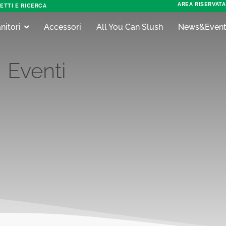
AREA RISERVATA
ETTI E RICERCA
nitori
Accessori
All You Can Slush
News&Event
Eventi