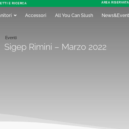
AREA RISERVATA
ETTI E RICERCA
nitori
Accessori
All You Can Slush
News&Event
Eventi
Sigep Rimini – Marzo 2022