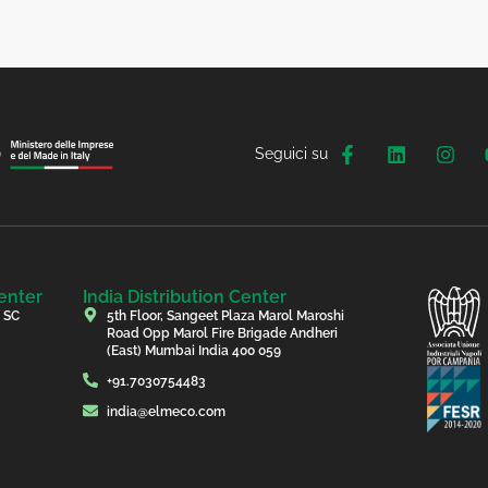
Seguici su
enter
India Distribution Center
, SC
5th Floor, Sangeet Plaza Marol Maroshi
Road Opp Marol Fire Brigade Andheri
(East) Mumbai India 400 059
+91.7030754483
india@elmeco.com