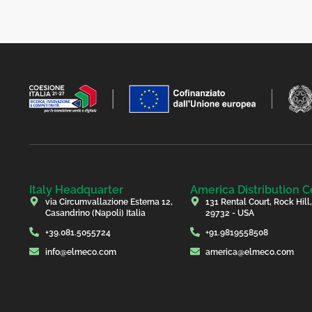
Italy Headquarter
America Distribution C
via Circumvallazione Esterna 12,
131 Rental Court, Rock Hill
Casandrino (Napoli) Italia
29732 - USA
+39.081.5055724
+91.9819558508
info@elmeco.com
america@elmeco.com