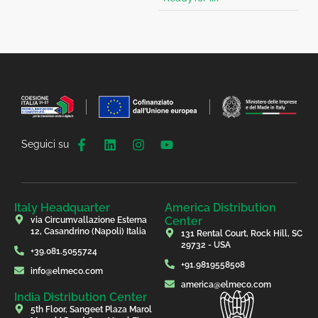
Seguici su
Italy Headquarter
America Distribution
Center
via Circumvallazione Esterna
12, Casandrino (Napoli) Italia
131 Rental Court, Rock Hill, SC
29732 - USA
+39.081.5055724
+91.9819558508
info@elmeco.com
america@elmeco.com
India Distribution Center
5th Floor, Sangeet Plaza Marol