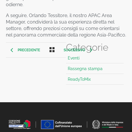
odierne.
A seguire, Orlando Tessitore, il nostro APAC Area
Manager, condividerà la sua esperienza diretta nel
settore, offrendo preziosi consigli su come orientarsi
nel panorama commerciale della regione Asia-Pacifico.
Categorie
PRECEDENTE
SUCCESSIVO
Eventi
Rassegna stampa
ReadyToMix