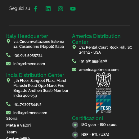
Seguici su
Italy Headquarter
America Distribution
Center
via Circumvallazione Esterna
12, Casandrino (Napoli) Italia
131 Rental Court, Rock Hill, SC
29732 - USA
+39.081.5055724
+91.9819558508
info@elmeco.com
america@elmeco.com
India Distribution Center
5th Floor, Sangeet Plaza Marol
Maroshi Road Opp Marol Fire
Brigade Andheri (East) Mumbai
India 400 059
+91.7030754483
india@elmeco.com
Certificazioni
Storia
ISO 9001 - ISO 14001
Meta e valori
Team
NSF - ETL (USA)
Sostenibilità