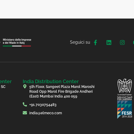
Seguici su
enter
India Distribution Center
, SC
5th Floor, Sangeet Plaza Marol Maroshi
Road Opp Marol Fire Brigade Andheri
(East) Mumbai India 400 059
+91.7030754483
india@elmeco.com