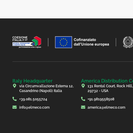
Italy Headquarter
America Distribution C
via Circumvallazione Esterna 12,
131 Rental Court, Rock Hill
Casandrino (Napoli) Italia
29732 - USA
+39.081.5055724
+91.9819558508
info@elmeco.com
america@elmeco.com