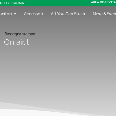
AREA RISERVATA
ETTI E RICERCA
anitori
Accessori
All You Can Slush
News&Even
Rassegna stampa
On air.it