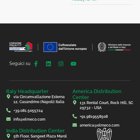
Seguici su
Italy Headquarter
America Distribution
Center
via Circumvallazione Esterna
12, Casandrino (Napoli) Italia
131 Rental Court, Rock Hill, SC
29732 - USA
+39.081.5055724
+91.9819558508
info@elmeco.com
america@elmeco.com
India Distribution Center
5th Floor, Sangeet Plaza Marol