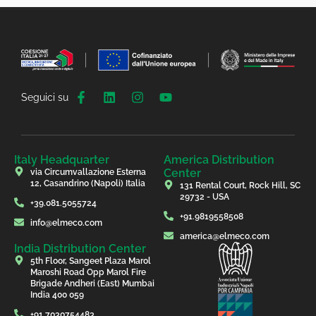
Seguici su
Italy Headquarter
America Distribution
Center
via Circumvallazione Esterna
12, Casandrino (Napoli) Italia
131 Rental Court, Rock Hill, SC
29732 - USA
+39.081.5055724
+91.9819558508
info@elmeco.com
america@elmeco.com
India Distribution Center
5th Floor, Sangeet Plaza Marol
Maroshi Road Opp Marol Fire
Brigade Andheri (East) Mumbai
India 400 059
+91.7030754483