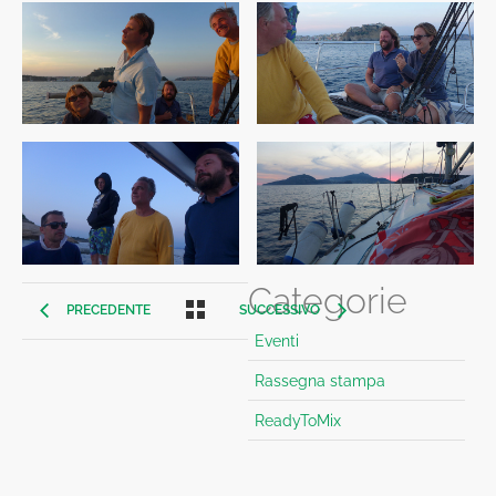
Categorie
PRECEDENTE
SUCCESSIVO
Eventi
Rassegna stampa
ReadyToMix