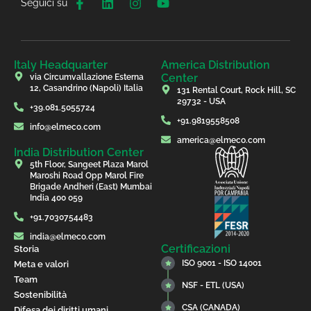
Seguici su
Italy Headquarter
America Distribution
Center
via Circumvallazione Esterna
12, Casandrino (Napoli) Italia
131 Rental Court, Rock Hill, SC
29732 - USA
+39.081.5055724
+91.9819558508
info@elmeco.com
america@elmeco.com
India Distribution Center
5th Floor, Sangeet Plaza Marol
Maroshi Road Opp Marol Fire
Brigade Andheri (East) Mumbai
India 400 059
+91.7030754483
india@elmeco.com
Certificazioni
Storia
ISO 9001 - ISO 14001
Meta e valori
Team
NSF - ETL (USA)
Sostenibilità
CSA (CANADA)
Difesa dei diritti umani