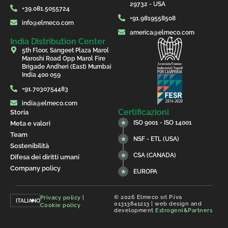
29732 - USA
+39.081.5055724
+91.9819558508
info@elmeco.com
america@elmeco.com
India Distribution Center
5th Floor, Sangeet Plaza Marol
Maroshi Road Opp Marol Fire
Brigade Andheri (East) Mumbai
India 400 059
+91.7030754483
india@elmeco.com
Certificazioni
Storia
ISO 9001 - ISO 14001
Meta e valori
Team
NSF - ETL (USA)
Sostenibilità
CSA (CANADA)
Difesa dei diritti umani
Company policy
EUROPA
© 2026 Elmeco srl P.iva
Privacy policy
|
ITALIANO
01313841213 | web design and
Cookie policy
development
Estrogeni&Partners