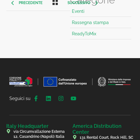
PRECEDENTE
SUCCESSIVO
Eventi
Rassegna stampa
ReadyToMix
Seguici su
Italy Headquarter
America Distribution
Center
via Circumvallazione Esterna
12, Casandrino (Napoli) Italia
131 Rental Court, Rock Hill, SC