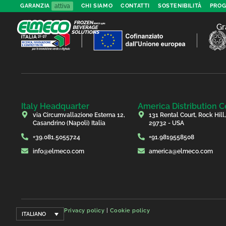
attiva
GARANZIA
CHI SIAMO
CONTATTI
SOSTENIBILITÀ
PROG
Gr
Italy Headquarter
America Distribution C
via Circumvallazione Esterna 12,
131 Rental Court, Rock Hill
Casandrino (Napoli) Italia
29732 - USA
+39.081.5055724
+91.9819558508
info@elmeco.com
america@elmeco.com
Privacy policy
|
Cookie policy
ITALIANO