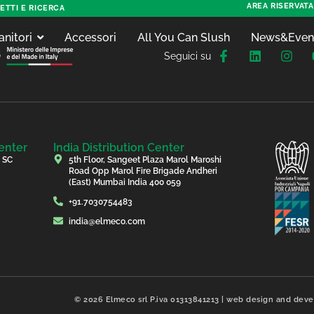
AREA RISERVATA
ETTI E RICERCA
anitori
Accessori
All You Can Slush
News&Even
Seguici su
enter
India Distribution Center
, SC
5th Floor, Sangeet Plaza Marol Maroshi
Road Opp Marol Fire Brigade Andheri
(East) Mumbai India 400 059
+91.7030754483
india@elmeco.com
© 2026 Elmeco srl P.iva 01313841213 | web design and de